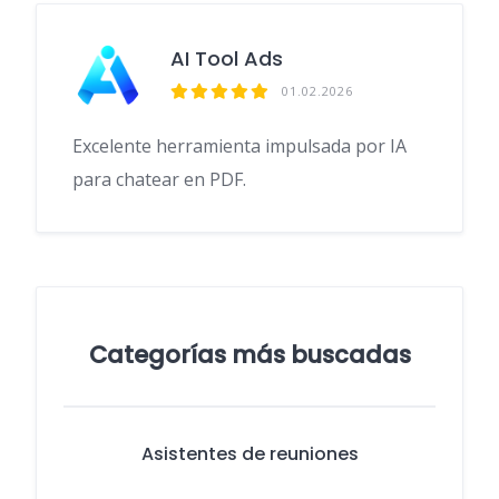
o
dI
t
a
A
o
n
m
p
AI Tool Ads
k
p
01.02.2026
Excelente herramienta impulsada por IA
para chatear en PDF.
Categorías más buscadas
Asistentes de reuniones