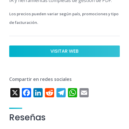
IA y herramientas completas de gestión de PDF.
Los precios pueden variar según país, promociones y tipo
de facturación.
VISITAR WEB
Compartir en redes sociales
X
F
Li
R
T
W
E
ac
n
e
el
h
m
e
k
d
e
at
ai
Reseñas
b
e
di
gr
s
l